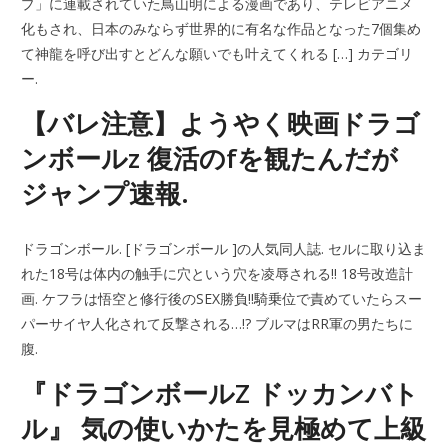
プ」に連載されていた鳥山明による漫画であり、テレビアニメ
化もされ、日本のみならず世界的に有名な作品となった7個集め
て神龍を呼び出すとどんな願いでも叶えてくれる […] カテゴリ
ー.
【バレ注意】ようやく映画ドラゴ
ンボールz 復活のfを観たんだが
ジャンプ速報.
ドラゴンボール. [ドラゴンボール ]の人気同人誌. セルに取り込ま
れた18号は体内の触手に穴という穴を凌辱される!! 18号改造計
画. ケフラは悟空と修行後のSEX勝負!!騎乗位で責めていたらスー
パーサイヤ人化されて反撃される…!? ブルマはRR軍の男たちに
腹.
『ドラゴンボールZ ドッカンバト
ル』 気の使いかたを見極めて上級