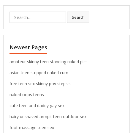
S
Search
e
a
r
c
Newest Pages
h
f
o
amateur skinny teen standing naked pics
r
asian teen stripped naked cum
:
free teen sex skinny pov stepsis
naked oops teens
cute teen and daddy gay sex
hairy unshaved armpit teen outdoor sex
foot massage teen sex