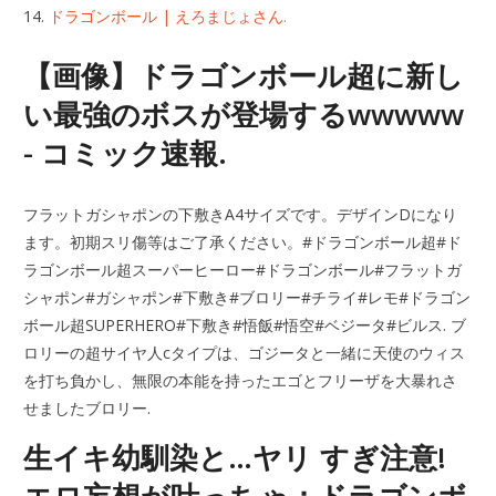
ドラゴンボール | えろまじょさん.
【画像】ドラゴンボール超に新し
い最強のボスが登場するwwwww
- コミック速報.
フラットガシャポンの下敷きA4サイズです。デザインDになり
ます。初期スリ傷等はご了承ください。#ドラゴンボール超#ド
ラゴンボール超スーパーヒーロー#ドラゴンボール#フラットガ
シャポン#ガシャポン#下敷き#ブロリー#チライ#レモ#ドラゴン
ボール超SUPERHERO#下敷き#悟飯#悟空#ベジータ#ビルス. ブ
ロリーの超サイヤ人cタイプは、ゴジータと一緒に天使のウィス
を打ち負かし、無限の本能を持ったエゴとフリーザを大暴れさ
せましたブロリー.
生イキ幼馴染と…ヤリ すぎ注意!