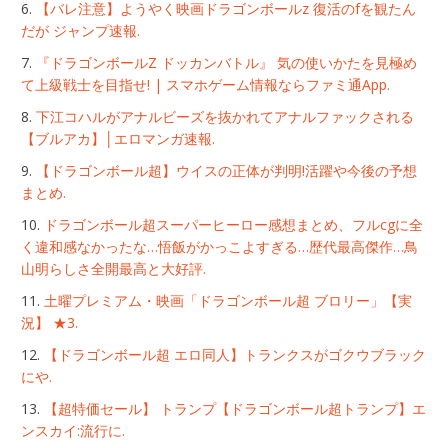
【バレ注意】ようやく映画ドラゴンボールz 復活のfを観たん
だが ジャンプ速報.
『ドラゴンボールZ ドッカンバトル』 気の使いかたを見極め
て上級戦士を目指せ! | スマホゲーム情報ならファミ通App.
下江コハルがアナルビーズを抜かれてアナルファックされる
【ブルアカ】│エロマンガ速報.
【ドラゴンボール超】ウイスの正体が判明!活躍や今後の予想
まとめ.
ドラゴンボール超スーパーヒーロー感想まとめ、フルcgに全
く違和感なかったな…悟飯がかっこよすぎる…歴代最高傑作…鳥
山明らしさ全開最高と大好評.
土曜プレミアム・映画「ドラゴンボール超 ブロリー」【実
況】 ★3.
【ドラゴンボール超 エロ同人】トランクスがゴクウブラック
にや.
【超特価セール】 トランプ【ドラゴンボール超トランプ】エ
ンスカイ:流行に.