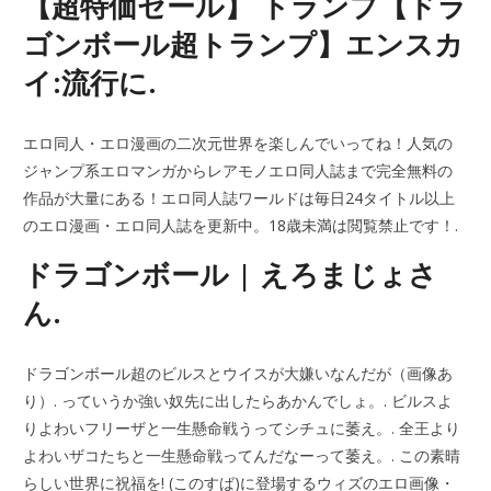
【超特価セール】 トランプ【ドラ
ゴンボール超トランプ】エンスカ
イ:流行に.
エロ同人・エロ漫画の二次元世界を楽しんでいってね！人気の
ジャンプ系エロマンガからレアモノエロ同人誌まで完全無料の
作品が大量にある！エロ同人誌ワールドは毎日24タイトル以上
のエロ漫画・エロ同人誌を更新中。18歳未満は閲覧禁止です！.
ドラゴンボール | えろまじょさ
ん.
ドラゴンボール超のビルスとウイスが大嫌いなんだが（画像あ
り）. っていうか強い奴先に出したらあかんでしょ。. ビルスよ
りよわいフリーザと一生懸命戦うってシチュに萎え。. 全王より
よわいザコたちと一生懸命戦ってんだなーって萎え。. この素晴
らしい世界に祝福を! (このすば)に登場するウィズのエロ画像・