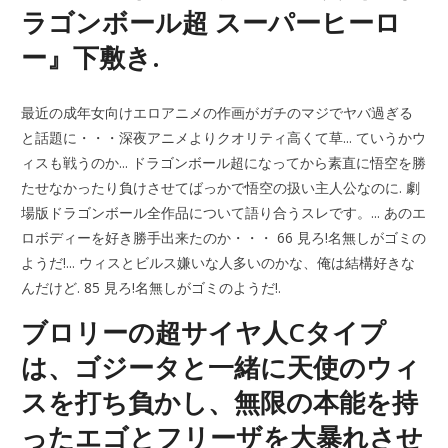
ラゴンボール超 スーパーヒーロ
ー』下敷き.
最近の成年女向けエロアニメの作画がガチのマジでヤバ過ぎる
と話題に・・・深夜アニメよりクオリティ高くて草... ていうかウ
ィスも戦うのか... ドラゴンボール超になってから素直に悟空を勝
たせなかったり負けさせてばっかで悟空の扱い主人公なのに. 劇
場版ドラゴンボール全作品について語り合うスレです。... あのエ
ロボディーを好き勝手出来たのか・・・ 66 見ろ!名無しがゴミの
ようだ!... ウィスとビルス嫌いな人多いのかな、俺は結構好きな
んだけど. 85 見ろ!名無しがゴミのようだ!.
ブロリーの超サイヤ人Cタイプ
は、ゴジータと一緒に天使のウィ
スを打ち負かし、無限の本能を持
ったエゴとフリーザを大暴れさせ