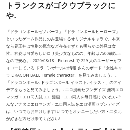
トランクスがゴクウブラックに
や.
『ドラゴンボールゼノバース』『ドラゴンボールヒーローズ』
といったゲーム作品にのみ登場するオリジナルキャラで、本来
なら界王神は性別の概念など存在せずとも明らかに外見は女
性。容姿は可愛らしいロリ美少女なものの、年齢は7500歳以上
なので安心。. 2020/08/18 - Pinterest で 259 人のユーザーがフ
ォローしている ドラゴンボールの情報 さんのボード「女性キャ
ラ DRAGON BALL Female character」を見てみましょう。。
「ドラゴンボール, ドラゴンボール イラスト, イラスト」のアイ
デアをもっと見てみましょう。. エロ漫画セブンデイズ-無料エロ
マンガ・エロ同人誌 エロ漫画・エロ同人を毎日感じでいたいそ
んなアナタにエロマンガ・エロ同人誌をエロ漫画セブンデイズ
は、いつでもお届けします!!いつでもオナニーしたい方・二次元
が好きな方だけ来てください!.