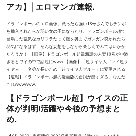
アカ】│エロマンガ速報.
ドラゴンボールのエロ画像。戦ったら強い18号さんでもチンポ
を挿入されたらか弱い女の子になったり、ドラゴンボール超で
登場した強気なカリフラだって膣を奥までガンガン突かれたら
弱気になるはず。そんな妄想をしながら楽しんでみてはいかが
だろうか！. 【画像】ドラゴンボール超最新話の人妻18号がｴﾛ過
ぎるとワイの中で話題にwww 【画像】「超サイヤ人ゴッド超サ
イヤ人」、名称が長いため「超サイヤ人ブルー」に変更される
【速報】ドラゴンボール超の漫画版の台詞が酷すぎる。なんだ
これwwwwww.
【ドラゴンボール超】ウイスの正
体が判明!活躍や今後の予想まと
め.
Jul 05, 2022 · 重要連絡 2022/7/5 項目作成時のルールのうち、