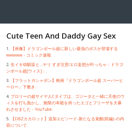
Cute Teen And Daddy Gay Sex
【画像】ドラゴンボール超に新しい最強のボスが登場する
wwwww - コミック速報.
生イキ幼馴染と…ヤリ すぎ注意!エロ妄想が叶っちゃ：ドラゴ
ンボール超[ウィス]：.
【フラットガシャポン】映画『ドラゴンボール超 スーパーヒ
ーロー』下敷き.
ブロリーの超サイヤ人Cタイプは、ゴジータと一緒に天使のウ
ィスを打ち負かし、無限の本能を持ったエゴとフリーザを大暴
れさせました - YouTube.
【DBZカカロット】追加エピソード-新たなる覚醒(前編)-の内
容について.