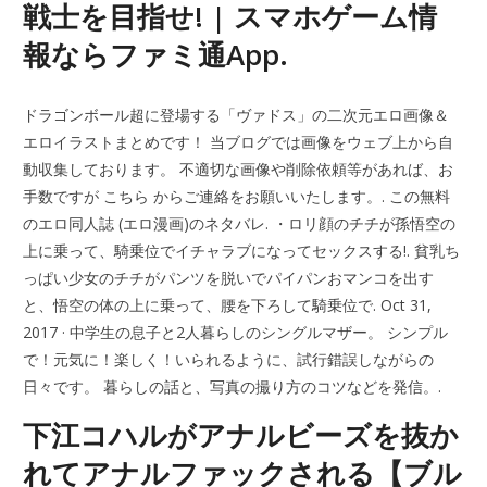
戦士を目指せ! | スマホゲーム情
報ならファミ通App.
ドラゴンボール超に登場する「ヴァドス」の二次元エロ画像＆
エロイラストまとめです！ 当ブログでは画像をウェブ上から自
動収集しております。 不適切な画像や削除依頼等があれば、お
手数ですが こちら からご連絡をお願いいたします。. この無料
のエロ同人誌 (エロ漫画)のネタバレ. ・ロリ顔のチチが孫悟空の
上に乗って、騎乗位でイチャラブになってセックスする!. 貧乳ち
っぱい少女のチチがパンツを脱いでパイパンおマンコを出す
と、悟空の体の上に乗って、腰を下ろして騎乗位で. Oct 31,
2017 · 中学生の息子と2人暮らしのシングルマザー。 シンプル
で！元気に！楽しく！いられるように、試行錯誤しながらの
日々です。 暮らしの話と、写真の撮り方のコツなどを発信。.
下江コハルがアナルビーズを抜か
れてアナルファックされる【ブル