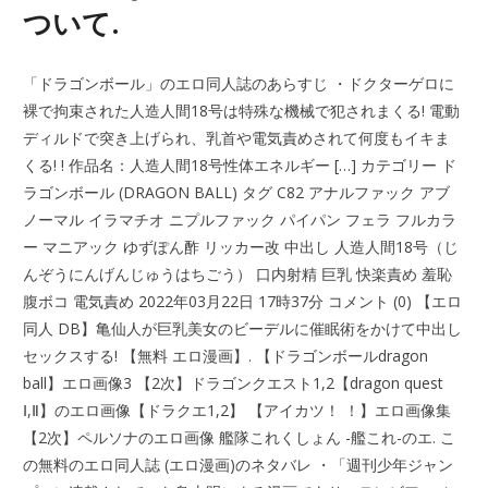
ついて.
「ドラゴンボール」のエロ同人誌のあらすじ ・ドクターゲロに
裸で拘束された人造人間18号は特殊な機械で犯されまくる! 電動
ディルドで突き上げられ、乳首や電気責めされて何度もイキま
くる! ! 作品名：人造人間18号性体エネルギー […] カテゴリー ド
ラゴンボール (DRAGON BALL) タグ C82 アナルファック アブ
ノーマル イラマチオ ニプルファック パイパン フェラ フルカラ
ー マニアック ゆずぽん酢 リッカー改 中出し 人造人間18号（じ
んぞうにんげんじゅうはちごう） 口内射精 巨乳 快楽責め 羞恥
腹ボコ 電気責め 2022年03月22日 17時37分 コメント (0) 【エロ
同人 DB】亀仙人が巨乳美女のビーデルに催眠術をかけて中出し
セックスする! 【無料 エロ漫画】. 【ドラゴンボールdragon
ball】エロ画像3 【2次】ドラゴンクエスト1,2【dragon quest
Ⅰ,Ⅱ】のエロ画像【ドラクエ1,2】 【アイカツ！ ！】エロ画像集
【2次】ペルソナのエロ画像 艦隊これくしょん -艦これ-のエ. こ
の無料のエロ同人誌 (エロ漫画)のネタバレ ・「週刊少年ジャン