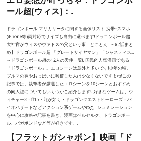
エロ妄想が叶っちゃ：ドラゴンボ
ール超[ウィス]：.
ドラゴンボール マリカリータに関する画像リスト 携帯･スマホ
(iPhone等)両対応でサイズも自由に選べます!ドラゴンボール超
大神官がウィスやヴァドスの父という事 - とことん...～82話まと
め】ドラゴンボール超 「グレートサイヤマン」「ジャスティス...
～ドラゴンボール超の12人の天使一覧!. 国民的人気漫画である
「ドラゴンボール」。エロシーンは意外と多いです!少年の頃、
ブルマの裸やおっぱいに興奮した人は少なくないですよね!この
記事では、執筆者が厳選したエロシーンを10シーンとおすすめ
の同人誌についてもいくつかご紹介します!. 好きなゲームは、ウ
ィチャー3・ff15・龍が如く・ドラゴンクエストヒーローズ・バ
イオハザードなどアクション系ゲームやrpg、シュミレーション
を中心に攻略や記事を書き、漫画はベルセルク、ドラゴンボー
ル、バガボンドなど等が好きです。.
【フラットガシャポン】映画『ド