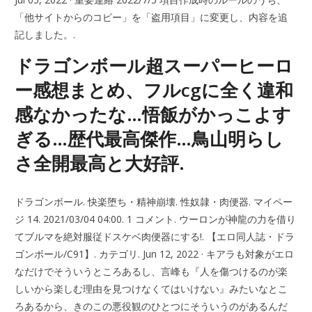
「他サイトからのコピー」を「盗用項目」に変更し、内容を追
記しました。.
ドラゴンボール超スーパーヒーロ
ー感想まとめ、フルcgに全く違和
感なかったな…悟飯がかっこよす
ぎる…歴代最高傑作…鳥山明らし
さ全開最高と大好評.
ドラゴンボール. 快楽堕ち・精神崩壊. 性奴隷・肉便器. マイペー
ジ 14. 2021/03/04 04:00. 1 コメント. ウーロンが神龍の力を借り
てブルマを絶対服従ドスケベ肉便器にする!. 【エロ同人誌・ドラ
ゴンボール/C91】. カテゴリ. Jun 12, 2022 · キアラも対象がエロ
なだけでそういうところあるし、言峰も『人を傷つけるのが楽
しいから楽しむ理由を見つけなくてはいけない』みたいなとこ
ろあるから、きのこの悪役観のひとつにそういうのがあるんだ