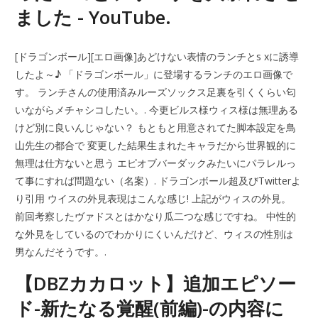
ました - YouTube.
[ドラゴンボール][エロ画像]あどけない表情のランチとs xに誘導
したよ～♪ 「ドラゴンボール」に登場するランチのエロ画像で
す。 ランチさんの使用済みルーズソックス足裏を引くくらい匂
いながらメチャシコしたい。. 今更ビルス様ウィス様は無理ある
けど別に良いんじゃない？ もともと用意されてた脚本設定を鳥
山先生の都合で 変更した結果生まれたキャラだから世界観的に
無理は仕方ないと思う エピオブバーダックみたいにパラレルっ
て事にすれば問題ない（名案）. ドラゴンボール超及びTwitterよ
り引用 ウイスの外見表現はこんな感じ! 上記がウィスの外見。
前回考察したヴァドスとはかなり瓜二つな感じですね。 中性的
な外見をしているのでわかりにくいんだけど、ウィスの性別は
男なんだそうです。.
【DBZカカロット】追加エピソー
ド-新たなる覚醒(前編)-の内容に